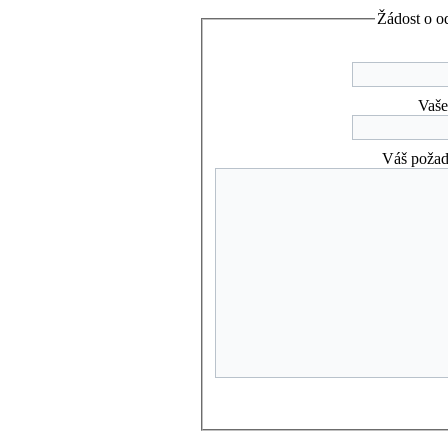
Žádost o od
Vaše
Váš požad