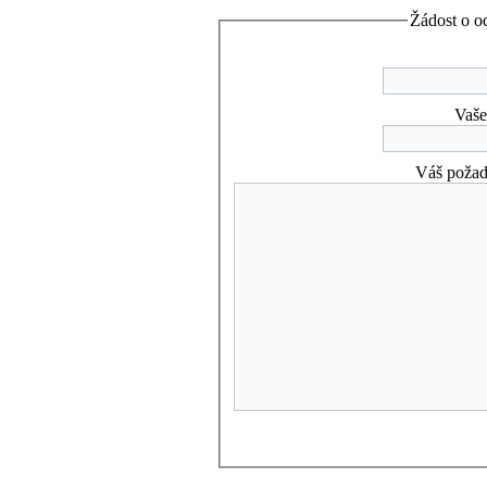
Žádost o od
Vaše
Váš požad