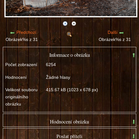
Předchozí
Další
Obrázek%s z 31
Obrázek%s z 31
Informace o obrázku
Počet zobrazení
6254
Hodnocení
Žádné hlasy
Velikost souboru
415.67 kB (1023 x 678 px)
originálního
obrázku
Hodnocení obrázku
špatný
dobrý
Poslat příteli