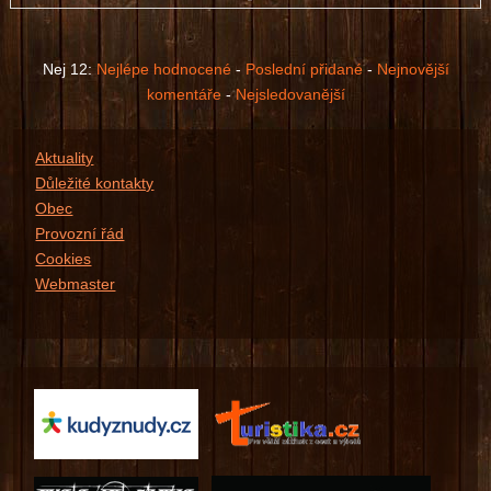
Prosím, přihlašte se ...
Nej 12:
Nejlépe hodnocené
-
Poslední přidané
-
Nejnovější
komentáře
-
Nejsledovanější
Aktuality
Důležité kontakty
Obec
Provozní řád
Cookies
Webmaster