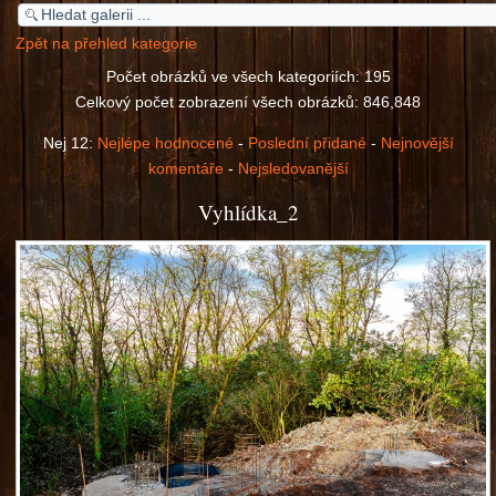
Zpět na přehled kategorie
Počet obrázků ve všech kategoriích: 195
Celkový počet zobrazení všech obrázků: 846,848
Nej 12:
Nejlépe hodnocené
-
Poslední přidané
-
Nejnovější
komentáře
-
Nejsledovanější
Vyhlídka_2