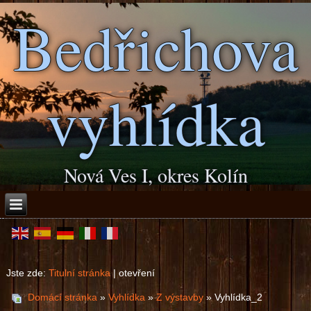
Bedřichova
vyhlídka
Nová Ves I, okres Kolín
Jste zde:
Titulní stránka
|
otevření
Domácí stránka
»
Vyhlídka
»
Z výstavby
» Vyhlídka_2