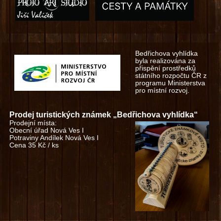
Bedřichova vyhlídka
byla realizována za
přispění prostředků
státního rozpočtu ČR z
programu Ministerstva
pro místní rozvoj.
Prodej turistických známek „Bedřichova vyhlídka“
Prodejní místa:
Obecní úřad Nová Ves I
Potraviny Andílek Nová Ves I
Cena 35 Kč / ks