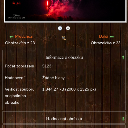
Předchozí
Další
Obrázek%s z 23
Obrázek%s z 23
Informace o obrázku
Počet zobrazení
5123
Hodnocení
Žádné hlasy
Velikost souboru
1,944.27 kB (2000 x 1325 px)
originálního
obrázku
Hodnocení obrázku
špatný
dobrý