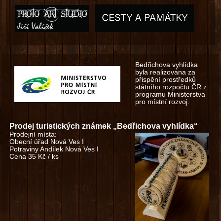
Bedřichova vyhlídka
byla realizována za
přispění prostředků
státního rozpočtu ČR z
programu Ministerstva
pro místní rozvoj.
Prodej turistických známek „Bedřichova vyhlídka“
Prodejní místa:
Obecní úřad Nová Ves I
Potraviny Andílek Nová Ves I
Cena 35 Kč / ks