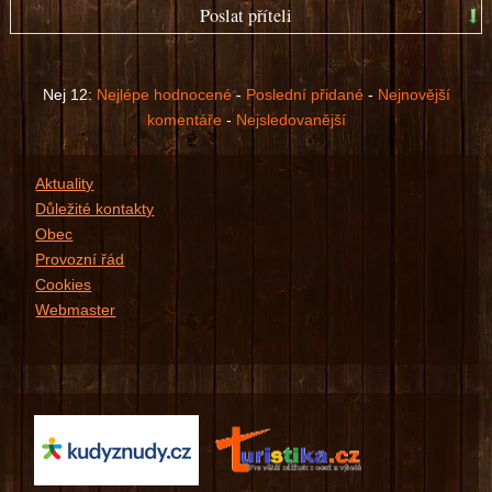
Poslat příteli
Prosím, přihlašte se ...
Nej 12:
Nejlépe hodnocené
-
Poslední přidané
-
Nejnovější
komentáře
-
Nejsledovanější
Aktuality
Důležité kontakty
Obec
Provozní řád
Cookies
Webmaster