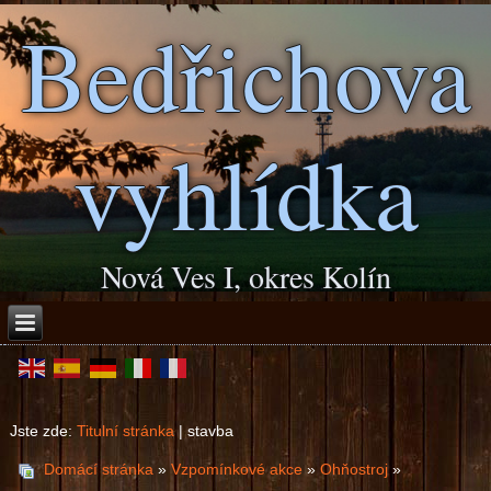
Bedřichova
vyhlídka
Nová Ves I, okres Kolín
Jste zde:
Titulní stránka
|
stavba
Domácí stránka
»
Vzpomínkové akce
»
Ohňostroj
»