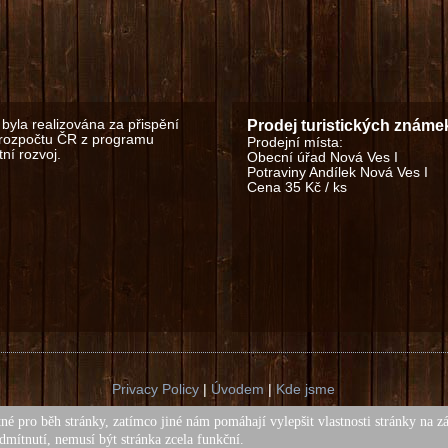
byla realizována za přispění
Prodej turistických známe
 rozpočtu ČR z programu
Prodejní místa:
ní rozvoj.
Obecní úřad Nová Ves I
Potraviny Andílek Nová Ves I
Cena 35 Kč / ks
Privacy Policy
|
Úvodem
|
Kde jsme
Copyright obec Nová Ves I © 2018. All Rights Reserved.
né pro běh stránky, zatímco jiné nám pomáhají vylepšit vlastnosti stránky na z
ny texty a fotografie na těchto stránkách jsou chráněny autorským z
dmítnutí, nemusí být stránka zcela funkční.