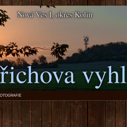
Nová Ves I, okres Kolín
řichova vyhl
OTOGRAFIE