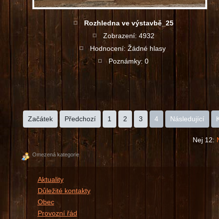
Rozhledna ve výstavbě_25
Zobrazení: 4932
Hodnocení: Žádné hlasy
Poznámky: 0
Začátek
Předchozí
1
2
3
4
Následující
Nej 12:
Omezená kategorie
Aktuality
Důležité kontakty
Obec
Provozní řád