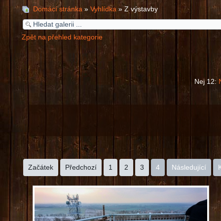
Domácí stránka
»
Vyhlídka
» Z výstavby
Zpět na přehled kategorie
Nej 12:
Začátek
Předchozí
1
2
3
4
Následující