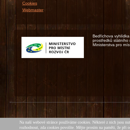
Cookies
Webmaster
Bedřichova vyhlídka 
prostředků státního
Ministerstva pro míst
Na naší webové stránce používáme cookies. Některé z nich jsou nut
Všech
rozhodnout, zda cookies povolíte. Mějte prosím na paměti, že při o