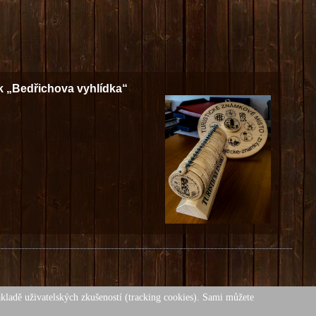
k „Bedřichova vyhlídka“
ákladě uživatelských zkušeností (tracking cookies). Sami můžete
ákonem