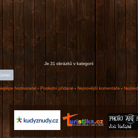
Je 31 obrázků v kategorii
Konec
Nejlépe hodnocené
-
Poslední přidané
-
Nejnovější komentáře
-
Nejsle