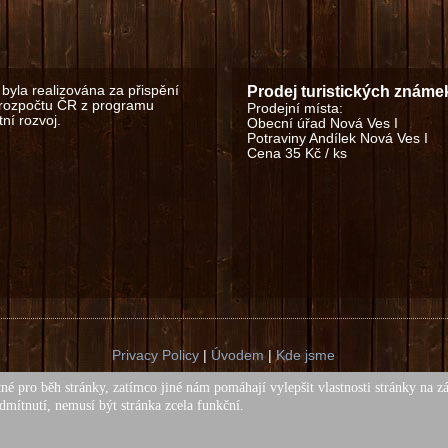
byla realizována za přispění
Prodej turistických známe
 rozpočtu ČR z programu
Prodejní místa:
ní rozvoj.
Obecní úřad Nová Ves I
Potraviny Andílek Nová Ves I
Cena 35 Kč / ks
Privacy Policy
|
Úvodem
|
Kde jsme
Copyright obec Nová Ves I © 2018. All Rights Reserved.
né pro běh stránky, zatímco jiné nám pomáhají vylepšit vlastnosti stránky na z
ny texty a fotografie na těchto stránkách jsou chráněny autorským z
dmítnutí, nemusí být stránka zcela funkční.