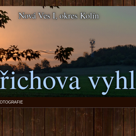
Nová Ves I, okres Kolín
řichova vyhl
OTOGRAFIE