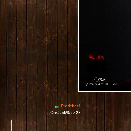
Předchozí
Obrázek%s z 23