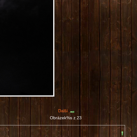
Další
Obrázek%s z 23