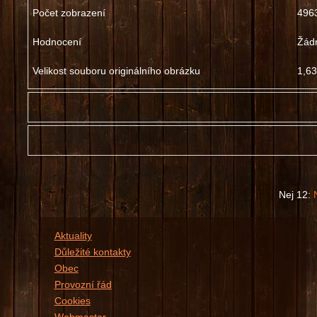
Počet zobrazení
496
Hodnocení
Žád
Velikost souboru originálního obrázku
1,63
Prosím, přihlašte se ...
Nej 12:
Aktuality
Důležité kontakty
Obec
Provozní řád
Cookies