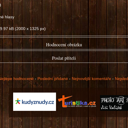
3
né hlasy
9.97 kB (2000 x 1325 px)
Hodnocení obrázku
špatný
dobrý
Poslat příteli
Nejlépe hodnocené
-
Poslední přidané
-
Nejnovější komentáře
-
Nejsle