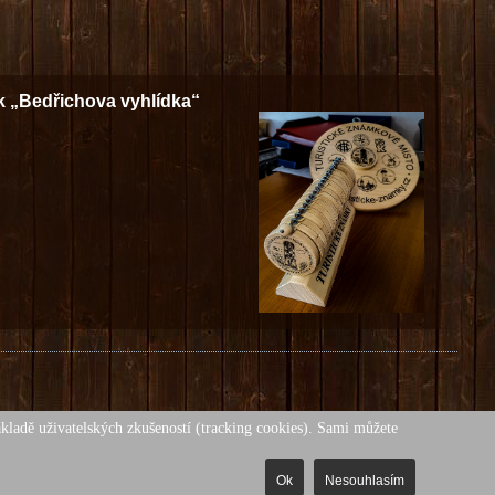
k „Bedřichova vyhlídka“
ákladě uživatelských zkušeností (tracking cookies). Sami můžete
ákonem
Ok
Nesouhlasím