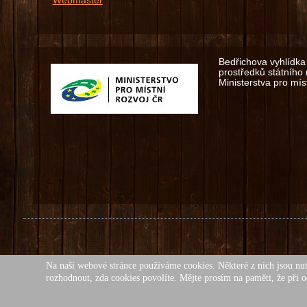
Webmaster
Bedřichova vyhlídka 
prostředků státního
Ministerstva pro míst
Na naší webové stránce používáme cookies. Některé z nich jsou nut
Všech
rozhodnout, zda cookies povolíte. Mějte prosím na paměti, že při o