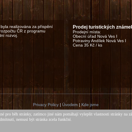
byla realizována za přispění
Prodej turistických známe
 rozpočtu ČR z programu
Prodejní místa:
ní rozvoj.
Obecní úřad Nová Ves I
Potraviny Andílek Nová Ves I
Cena 35 Kč / ks
Privacy Policy
|
Úvodem
|
Kde jsme
Copyright obec Nová Ves I © 2018. All Rights Reserved.
né pro běh stránky, zatímco jiné nám pomáhají vylepšit vlastnosti stránky na z
ny texty a fotografie na těchto stránkách jsou chráněny autorským z
dmítnutí, nemusí být stránka zcela funkční.