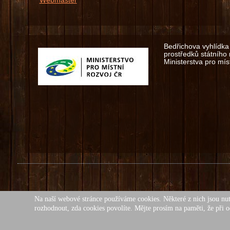
Webmaster
Bedřichova vyhlídka 
prostředků státního
Ministerstva pro míst
Na naší webové stránce používáme cookies. Některé z nich jsou nut
Všech
rozhodnout, zda cookies povolíte. Mějte prosím na paměti, že při o