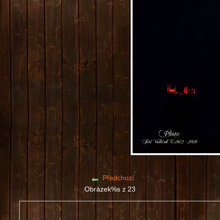
Předchozí
Obrázek%s z 23