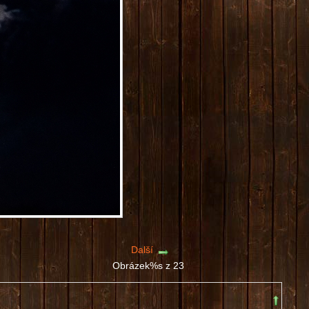
Další
Obrázek%s z 23