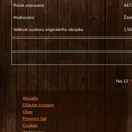
Počet zobrazení
447
Hodnocení
Žád
Velikost souboru originálního obrázku
1,56
Prosím, přihlašte se ...
Nej 12:
Aktuality
Důležité kontakty
Obec
Provozní řád
Cookies