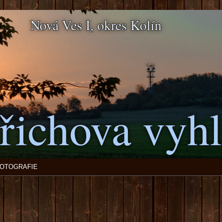
Nová Ves I, okres Kolín
řichova vyhl
OTOGRAFIE