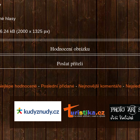
7
né hlasy
6.24 kB (2000 x 1325 px)
Hodnocení obrázku
špatný
dobrý
Poslat příteli
Nejlépe hodnocené
-
Poslední přidané
-
Nejnovější komentáře
-
Nejsle