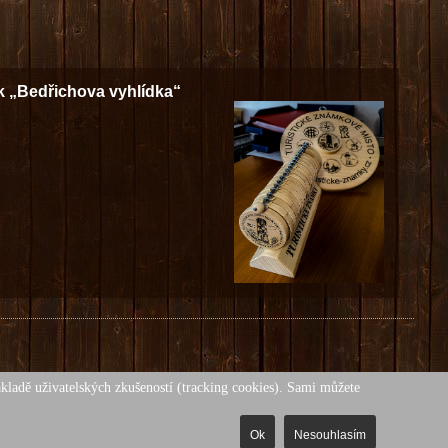
k „Bedřichova vyhlídka“
ákladě uživatelských zkušeností (tracking cookies). Sami můžete
ákonem
Ok
Nesouhlasím