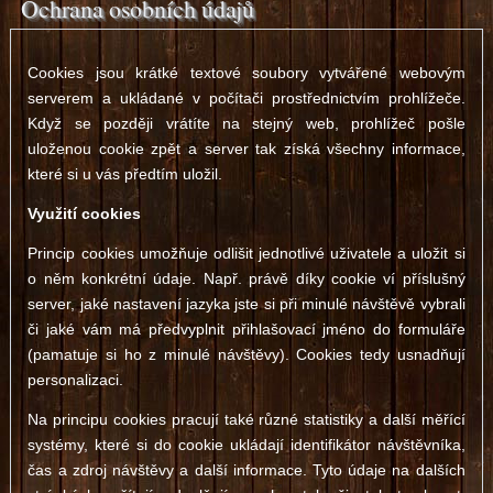
Ochrana osobních údajů
Cookies jsou krátké textové soubory vytvářené webovým
serverem a ukládané v počítači prostřednictvím prohlížeče.
Když se později vrátíte na stejný web, prohlížeč pošle
uloženou cookie zpět a server tak získá všechny informace,
které si u vás předtím uložil.
Využití cookies
Princip cookies umožňuje odlišit jednotlivé uživatele a uložit si
o něm konkrétní údaje. Např. právě díky cookie ví příslušný
server, jaké nastavení jazyka jste si při minulé návštěvě vybrali
či jaké vám má předvyplnit přihlašovací jméno do formuláře
(pamatuje si ho z minulé návštěvy). Cookies tedy usnadňují
personalizaci.
Na principu cookies pracují také různé statistiky a další měřící
systémy, které si do cookie ukládají identifikátor návštěvníka,
čas a zdroj návštěvy a další informace. Tyto údaje na dalších