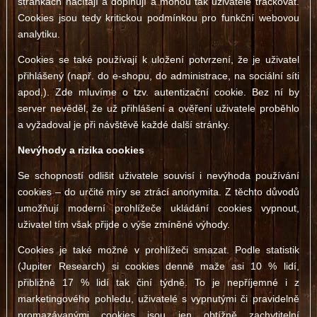
stránkách načítají a doplňují a mohou tak uživatele trackovat.
Cookies jsou tedy kritickou podmínkou pro funkční webovou
analytiku.
Cookies se také používají k uložení potvrzení, že je uživatel
přihlášený (např. do e-shopu, do administrace, na sociální síti
apod.). Zde mluvíme o tzv. autentizační cookie. Bez ní by
server nevěděl, že už přihlášení a ověření uživatele proběhlo
a vyžadoval je při návštěvě každé další stránky.
Nevýhody a rizika cookies
Se schopností odlišit uživatele souvisí i nevýhoda používání
cookies – do určité míry se ztrácí anonymita. Z těchto důvodů
umožňují moderní prohlížeče ukládání cookies vypnout,
uživatel tím však přijde o výše zmíněné výhody.
Cookies je také možné v prohlížeči smazat. Podle statistik
(Jupiter Research) si cookies denně maže asi 10 % lidí,
přibližně 17 % lidí tak činí týdně. To je nepříjemné i z
marketingového pohledu, uživatelé s vypnutými či pravidelně
promazávanými cookies jsou jen obtížně zachytitelní