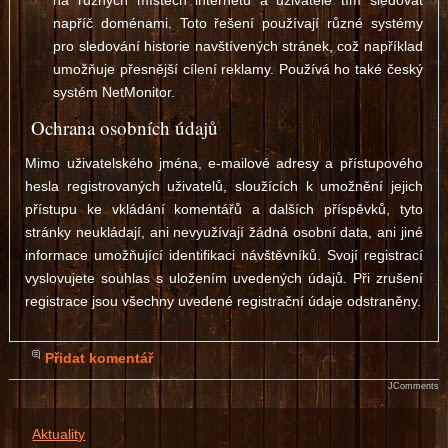
na různých místech internetu a uživatele tím sledovat
napříč doménami. Toto řešení používají různé systémy
pro sledování historie navštívených stránek, což například
umožňuje přesnější cílení reklamy. Používá ho také český
systém NetMonitor.
Ochrana osobních údajů
Mimo uživatelského jména, e-mailové adresy a přístupového
hesla registrovaných uživatelů, sloužících k umožnění jejich
přístupu ke vkládání komentářů a dalších příspěvků, tyto
stránky neukládají, ani nevyužívají žádná osobní data, ani jiné
informace umožňující identifikaci návštěvníků. Svojí registrací
vyslovujete souhlas s uložením uvedených údajů. Při zrušení
registrace jsou všechny uvedené registrační údaje odstraněny.
Přidat komentář
JComments
Aktuality