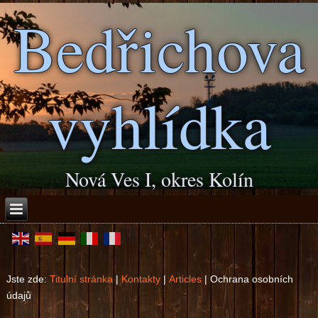
Bedřichova
vyhlídka
Nová Ves I, okres Kolín
Jste zde:
Titulní stránka
|
Kontakty
|
Articles
|
Ochrana osobních
údajů