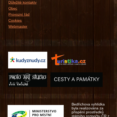
Důležité kontakty
Obec
Provozní řád
Cookies
Webmaster
Bedřichova vyhlídka
byla realizována za
přispění prostředků
státního rozpočtu ČR z