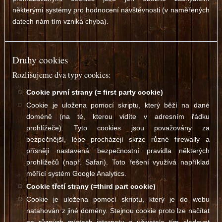
některými systémy pro hodnocení návštěvnosti (v naměřených
datech nám tím vzniká chyba).
Druhy cookies
Rozlišujeme dva typy cookies:
Cookie první strany (= first party cookie)
Cookie je uložena pomocí skriptu, který běží na dané
doméně (na té, kterou vidíte v adresním řádku
prohlížeče). Tyto cookies jsou považovány za
bezpečnější, lépe procházejí skrze různé firewally a
přísněji nastavená bezpečnostní pravidla některých
prohlížečů (např. Safari). Toto řešení využívá například
měřící systém Google Analytics.
Cookie třetí strany (=third part cookie)
Cookie je uložena pomocí skriptu, který je do webu
natahován z jiné domény. Stejnou cookie proto lze načítat