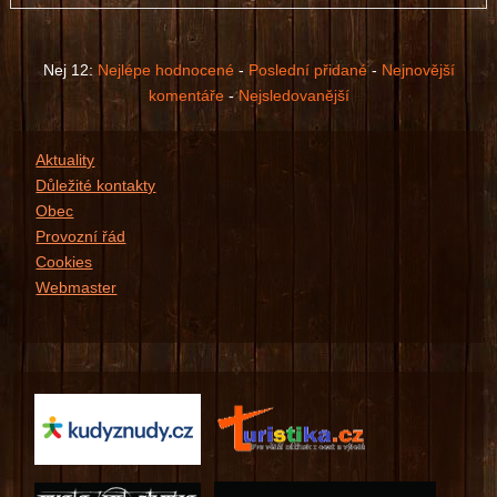
Prosím, přihlašte se ...
Nej 12:
Nejlépe hodnocené
-
Poslední přidané
-
Nejnovější
komentáře
-
Nejsledovanější
Aktuality
Důležité kontakty
Obec
Provozní řád
Cookies
Webmaster