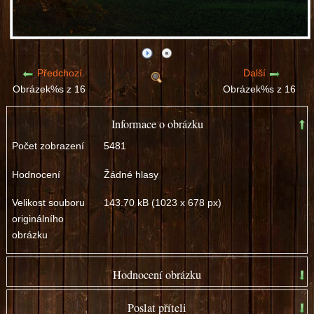
Předchozí
Další
Obrázek%s z 16
Obrázek%s z 16
Informace o obrázku
Počet zobrazení
5481
Hodnocení
Žádné hlasy
Velikost souboru
143.70 kB (1023 x 678 px)
originálního
obrázku
Hodnocení obrázku
špatný
dobrý
Poslat příteli