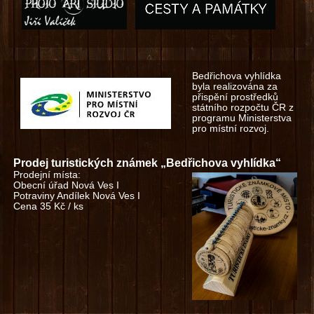
Bedřichova vyhlídka
byla realizována za
přispění prostředků
státního rozpočtu ČR z
programu Ministerstva
pro místní rozvoj.
Prodej turistických známek „Bedřichova vyhlídka“
Prodejní místa:
Obecní úřad Nová Ves I
Potraviny Andílek Nová Ves I
Cena 35 Kč / ks