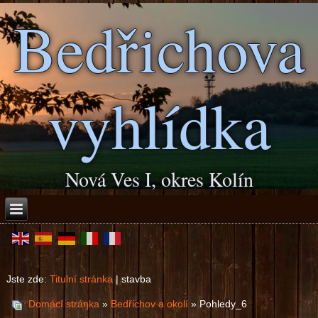
Bedřichova
vyhlídka
Nová Ves I, okres Kolín
Jste zde:
Titulní stránka
|
stavba
Domácí stránka
»
Bedřichov a okolí
» Pohledy_6