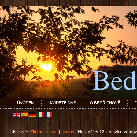
Bed
ÚVODEM
NAJDETE NÁS
O BEDŘICHOVĚ
F
Jste zde:
Titulní stránka
|
stavba
|
Nejlepších 12 z nejvíce zobr