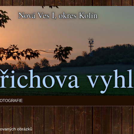
Nová Ves I, okres Kolín
řichova vyhl
OTOGRAFIE
azovaných obrázků