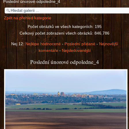
Poslední únorové odpoledne_4
Zpět na přehled kategorie
Počet obrázků ve všech kategoriích: 195
Celkový počet zobrazení všech obrázků: 846,786
Nej 12:
Nejlépe hodnocené
-
Poslední přidané
-
Nejnovější
komentáře
-
Nejsledovanější
Poslední únorové odpoledne_4