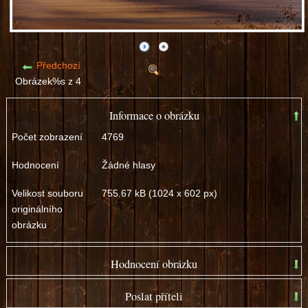
Předchozí
Obrázek%s z 4
Informace o obrázku
Počet zobrazení
4769
Hodnocení
Žádné hlasy
Velikost souboru
755.67 kB (1024 x 602 px)
originálního
obrázku
Hodnocení obrázku
špatný
dobrý
Poslat příteli