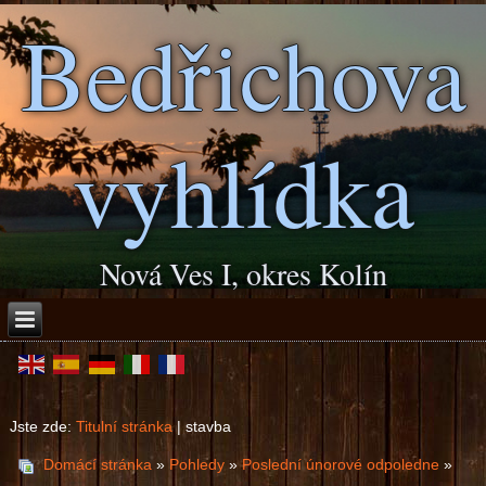
Bedřichova
vyhlídka
Nová Ves I, okres Kolín
Jste zde:
Titulní stránka
|
stavba
Domácí stránka
»
Pohledy
»
Poslední únorové odpoledne
»