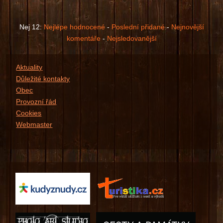
Prosím, přihlašte se ...
Nej 12:
Nejlépe hodnocené
-
Poslední přidané
-
Nejnovější
komentáře
-
Nejsledovanější
Aktuality
Důležité kontakty
Obec
Provozní řád
Cookies
Webmaster