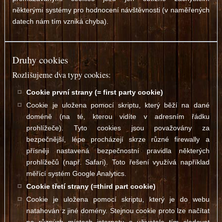
některými systémy pro hodnocení návštěvnosti (v naměřených
datech nám tím vzniká chyba).
Druhy cookies
Rozlišujeme dva typy cookies:
Cookie první strany (= first party cookie)
Cookie je uložena pomocí skriptu, který běží na dané
doméně (na té, kterou vidíte v adresním řádku
prohlížeče). Tyto cookies jsou považovány za
bezpečnější, lépe procházejí skrze různé firewally a
přísněji nastavená bezpečnostní pravidla některých
prohlížečů (např. Safari). Toto řešení využívá například
měřící systém Google Analytics.
Cookie třetí strany (=third part cookie)
Cookie je uložena pomocí skriptu, který je do webu
natahován z jiné domény. Stejnou cookie proto lze načítat