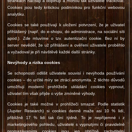
stránkách načítají a doplňují a mohou tak uživatele trackovat.
Cookies jsou tedy kritickou podmínkou pro funkční webovou
analytiku.
Cookies se také používají k uložení potvrzení, že je uživatel
přihlášený (např. do e-shopu, do administrace, na sociální síti
apod.). Zde mluvíme o tzv. autentizační cookie. Bez ní by
server nevěděl, že už přihlášení a ověření uživatele proběhlo
a vyžadoval je při návštěvě každé další stránky.
Nevýhody a rizika cookies
Se schopností odlišit uživatele souvisí i nevýhoda používání
cookies – do určité míry se ztrácí anonymita. Z těchto důvodů
umožňují moderní prohlížeče ukládání cookies vypnout,
uživatel tím však přijde o výše zmíněné výhody.
Cookies je také možné v prohlížeči smazat. Podle statistik
(Jupiter Research) si cookies denně maže asi 10 % lidí,
přibližně 17 % lidí tak činí týdně. To je nepříjemné i z
marketingového pohledu, uživatelé s vypnutými či pravidelně
promazávanými cookies jsou jen obtížně zachytitelní