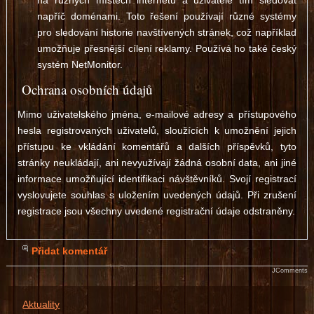
na různých místech internetu a uživatele tím sledovat
napříč doménami. Toto řešení používají různé systémy
pro sledování historie navštívených stránek, což například
umožňuje přesnější cílení reklamy. Používá ho také český
systém NetMonitor.
Ochrana osobních údajů
Mimo uživatelského jména, e-mailové adresy a přístupového
hesla registrovaných uživatelů, sloužících k umožnění jejich
přístupu ke vkládání komentářů a dalších příspěvků, tyto
stránky neukládají, ani nevyužívají žádná osobní data, ani jiné
informace umožňující identifikaci návštěvníků. Svojí registrací
vyslovujete souhlas s uložením uvedených údajů. Při zrušení
registrace jsou všechny uvedené registrační údaje odstraněny.
Přidat komentář
JComments
Aktuality