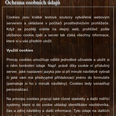
Ochrana osobních údajů
Cookies jsou krátké textové soubory vytvářené webovým
serverem a ukládané v počítači prostřednictvím prohlížeče.
Když se později vrátíte na stejný web, prohlížeč pošle
uloženou cookie zpět a server tak získá všechny informace,
které si u vás předtím uložil.
Využití cookies
Princip cookies umožňuje odlišit jednotlivé uživatele a uložit si
o něm konkrétní údaje. Např. právě díky cookie ví příslušný
server, jaké nastavení jazyka jste si při minulé návštěvě vybrali
či jaké vám má předvyplnit přihlašovací jméno do formuláře
(pamatuje si ho z minulé návštěvy). Cookies tedy usnadňují
personalizaci.
Na principu cookies pracují také různé statistiky a další měřící
systémy, které si do cookie ukládají identifikátor návštěvníka,
čas a zdroj návštěvy a další informace. Tyto údaje na dalších