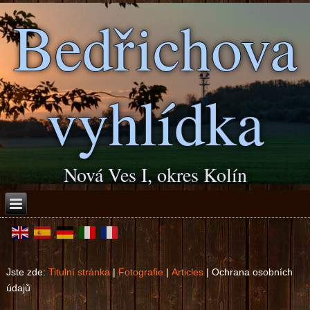
Bedřichova
vyhlídka
Nová Ves I, okres Kolín
Jste zde:
Titulní stránka
|
Fotografie
|
Articles
|
Ochrana osobních
údajů